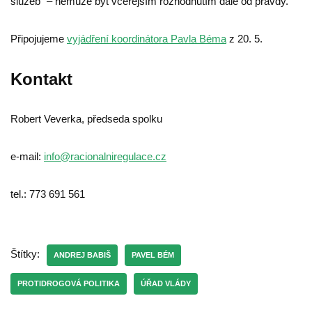
služeb“ – nemůže být včerejším rozhodnutím dále od pravdy.
Připojujeme
vyjádření koordinátora Pavla Béma
z 20. 5.
Kontakt
Robert Veverka, předseda spolku
e-mail:
info@racionalniregulace.cz
tel.: 773 691 561
Štítky:
ANDREJ BABIŠ
PAVEL BÉM
PROTIDROGOVÁ POLITIKA
ÚŘAD VLÁDY