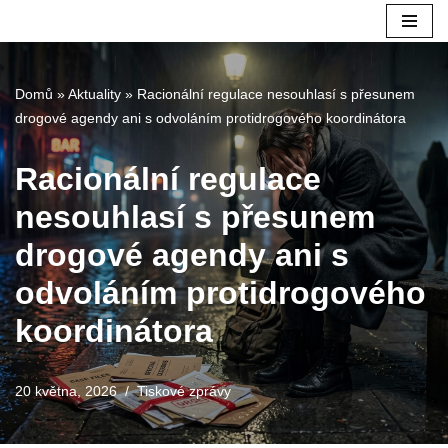
Přeskočit
na
Domů
»
Aktuality
»
Racionální regulace nesouhlasí s přesunem
obsah
drogové agendy ani s odvoláním protidrogového koordinátora
Racionální regulace
nesouhlasí s přesunem
drogové agendy ani s
odvoláním protidrogového
koordinátora
20 května, 2026
Tiskové zprávy