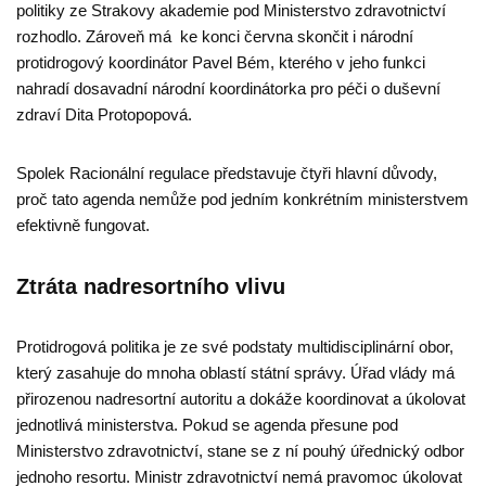
politiky ze Strakovy akademie pod Ministerstvo zdravotnictví
rozhodlo. Zároveň má ke konci června skončit i národní
protidrogový koordinátor Pavel Bém, kterého v jeho funkci
nahradí dosavadní národní koordinátorka pro péči o duševní
zdraví Dita Protopopová.
Spolek Racionální regulace představuje čtyři hlavní důvody,
proč tato agenda nemůže pod jedním konkrétním ministerstvem
efektivně fungovat.
Ztráta nadresortního vlivu
Protidrogová politika je ze své podstaty multidisciplinární obor,
který zasahuje do mnoha oblastí státní správy. Úřad vlády má
přirozenou nadresortní autoritu a dokáže koordinovat a úkolovat
jednotlivá ministerstva. Pokud se agenda přesune pod
Ministerstvo zdravotnictví, stane se z ní pouhý úřednický odbor
jednoho resortu. Ministr zdravotnictví nemá pravomoc úkolovat