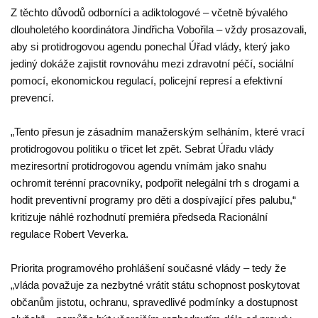
Z těchto důvodů odborníci a adiktologové – včetně bývalého
dlouholetého koordinátora Jindřicha Vobořila – vždy prosazovali,
aby si protidrogovou agendu ponechal Úřad vlády, který jako
jediný dokáže zajistit rovnováhu mezi zdravotní péčí, sociální
pomocí, ekonomickou regulací, policejní represí a efektivní
prevencí.
„Tento přesun je zásadním manažerským selháním, které vrací
protidrogovou politiku o třicet let zpět. Sebrat Úřadu vlády
meziresortní protidrogovou agendu vnímám jako snahu
ochromit terénní pracovníky, podpořit nelegální trh s drogami a
hodit preventivní programy pro děti a dospívající přes palubu,“
kritizuje náhlé rozhodnutí premiéra předseda Racionální
regulace Robert Veverka.
Priorita programového prohlášení současné vlády – tedy že
„vláda považuje za nezbytné vrátit státu schopnost poskytovat
občanům jistotu, ochranu, spravedlivé podmínky a dostupnost