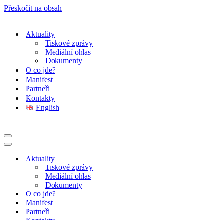
Přeskočit na obsah
Aktuality
Tiskové zprávy
Mediální ohlas
Dokumenty
O co jde?
Manifest
Partneři
Kontakty
English
Navigační
menu
Navigační
menu
Aktuality
Tiskové zprávy
Mediální ohlas
Dokumenty
O co jde?
Manifest
Partneři